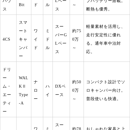
ハウ
L
ベー
ブバッテリー搭載。
Bit
ド
ル
～
ス
ス
断熱も優秀。
スマ
スー
軽量素材を活用し、
ート
ワ
ミ
約
75
パー
G
走行安定性に優れ
4CS
キャ
イ
ド
0
万
L
ベー
る。通年車中泊対
ンパ
ド
ル
～
ス
応。
ー
ドリ
ー
WAL
ナ
約
50
コンパクト設計でソ
ム・
KⅡ
ハ
DX
ベ
ロ
0
万
ロキャンパー向け。
エー
Type
イ
ース
ー
～
普段使いも快適。
ティ
-A
ー
スー
ワ
ミ
約
78
おしゃれな家具と上