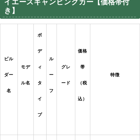
イエースキャンピングカー【価格帯付
き】
ボ
デ
価格
ビル
ル
モデ
ィ
グレ
帯
ダー
ー
特徴
ル名
タ
ード
（税
名
フ
イ
込）
プ