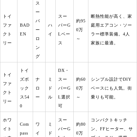
ス
ー
トイ
スー
断熱性能が高く、家
パ
約
95
ファ
BAD
ハ
パー
G
庭用エアコン・ソー
ー
0
万
クト
EN
イ
L
ベー
ラー標準装備。
4
人
ロ
～
リー
ス
家族に最適。
ン
グ
トイ
DX
・
トイ
ズボ
ナ
ミ
スー
約
60
シンプル設計で
DIY
ファ
ック
ロ
ド
パー
G
0
万
ベースにも人気。街
クト
ス
54
ー
ル
L
選択
～
乗りも可能。
リー
0
可
ホワ
スー
コンパクトキッチ
Com
ワ
ミ
約
80
イト
パー
G
ン、
FF
ヒーター、サ
pass
イ
ド
0
万