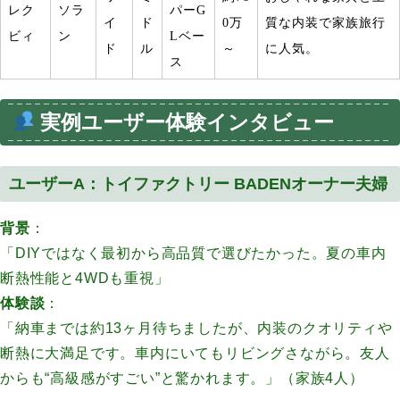
レク
ソラ
パー
G
イ
ド
0
万
質な内装で家族旅行
ビィ
ン
L
ベー
ド
ル
～
に人気。
ス
実例ユーザー体験インタビュー
ユーザーA：トイファクトリー BADENオーナー夫婦
背景
：
「DIYではなく最初から高品質で選びたかった。夏の車内
断熱性能と4WDも重視」
体験談
：
「納車までは約13ヶ月待ちましたが、内装のクオリティや
断熱に大満足です。車内にいてもリビングさながら。友人
からも“高級感がすごい”と驚かれます。」（家族4人）