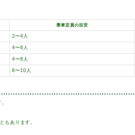
乗車定員の目安
2〜4人
4〜6人
4〜8人
6〜10人
す。
こともあります。